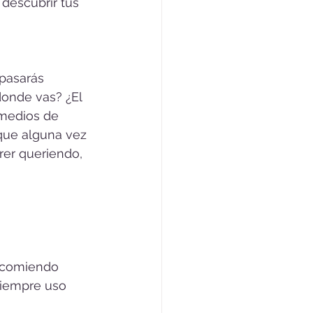
 descubrir tus 
pasarás 
donde vas? ¿El 
 medios de 
que alguna vez 
rer queriendo, 
ecomiendo 
siempre uso 