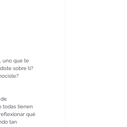
o, uno que te 
iste sobre ti? 
ociste? 
 de 
 todas tienen 
reflexionar qué 
ndo tan 