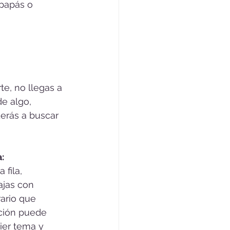
 papás o 
e, no llegas a 
de algo, 
erás a buscar 
:
fila, 
ajas con 
rario que 
ción puede 
ier tema y 