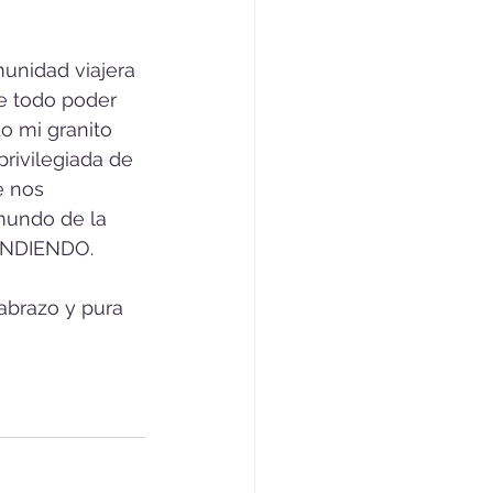
unidad viajera 
e todo poder 
o mi granito 
rivilegiada de 
e nos 
mundo de la 
ENDIENDO. 
abrazo y pura 