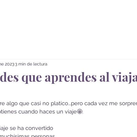
Sobre mi
Vivir Viajando
ne 2023
3 min de lectura
des que aprendes al viaj
re algo que casi no platico...pero cada vez me sorpre
tienes cuando haces un viaje🤩. 
iaje se ha convertido 
muchísimas personas. 