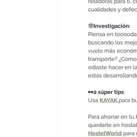
retadoras para ti, 
cualidades y defect
🤓
Investigación:
Piensa en tooooda 
buscando los mejor
vuelo más económic
transporte? ¿Cómo 
odiaste hacer en l
estás desarrollando
👀2 súper tips
: 
Usa 
KAYAK
para bu
Para ahorrar en t
quedarte en hosta
HostelWorld
para 