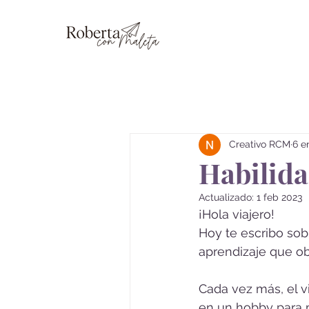
Blog
Creativo RCM
6 e
Habilida
Actualizado:
1 feb 2023
¡Hola viajero! 
Hoy te escribo sob
aprendizaje que ob
Cada vez más, el v
en un hobby para 