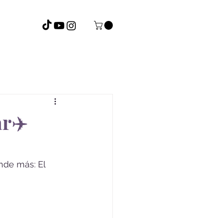
Presets
ar✈️
nde más: El 