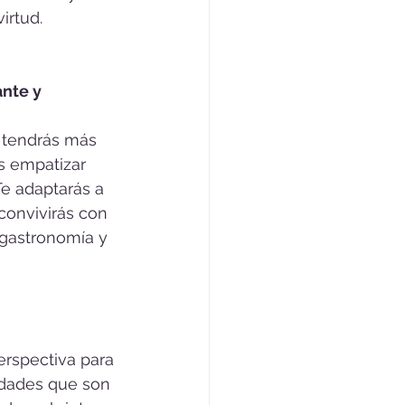
irtud. 
nte y 
, tendrás más 
s empatizar 
e adaptarás a 
 convivirás con 
 gastronomía y 
erspectiva para 
vidades que son 