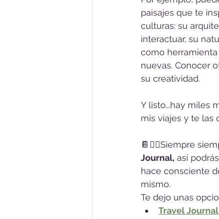
paisajes que te ins
culturas: su arquit
interactuar, su natu
como herramienta p
nuevas. Conocer o
su creatividad. 
Y listo...hay mile
mis viajes y te las 
📔✍🏻Siempre siem
Journal,
 así podrá
hace consciente de
mismo.
Te dejo unas opci
Travel Journa