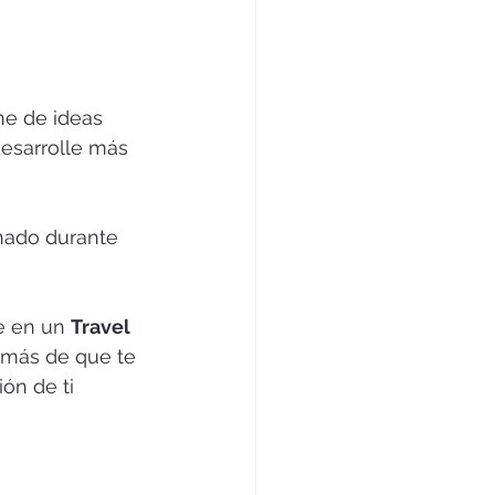
ne de ideas 
esarrolle más 
onado durante 
e en un 
Travel 
demás de que te 
ón de ti 