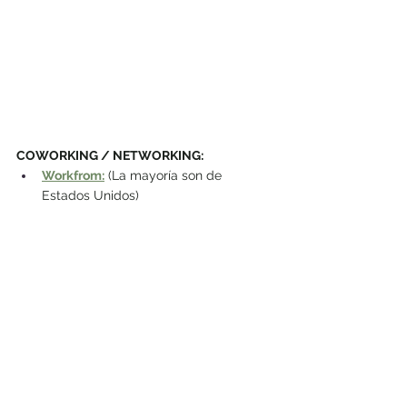
COWORKING / NETWORKING:
Workfrom
:
(La mayoría son de 
Estados Unidos)
Copass
FOROS/COMUNIDADES PARA NÓMADAS 
DIGITALES:
Facebook
:
 Hay muchísimos grupos a 
los que te puedes unir para formar 
parte de una comunidad de nómadas 
digitales y aprender mucho.
Meetup
Reddit-Digital Nomads