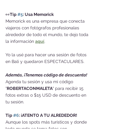
👀
Tip 
#5
: Usa Memorick
Memorick es una empresa que conecta 
viajeros con fotógrafos profesionales 
alrededor de todo el mundo, te dejo toda 
la información 
aquí
. 
Yo la usé para hacer una sesión de fotos 
en Bali y quedaron ESPECTACULARES.
Además, ¡Tenemos código de descuento! 
Agenda tu sesión y usa mi código 
"
ROBERTACONMALETA
" para recibir 15 
fotos extras o $15 USD de descuento en 
tu sesión.
Tip 
#6
: ¡ATENTO A TU ALREDEDOR!
Aunque los spots más turísticos y donde 
todo mundo se toma fotos son 
espectaculares, te recomiendo que abras 