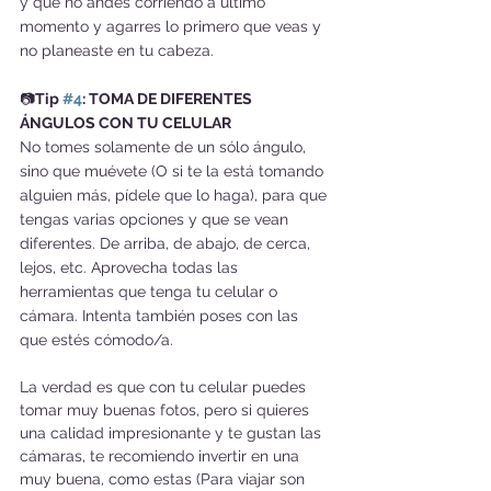
y que no andes corriendo a último 
momento y agarres lo primero que veas y 
no planeaste en tu cabeza. 
📷
Tip 
#4
: TOMA DE DIFERENTES 
ÁNGULOS CON TU CELULAR
No tomes solamente de un sólo ángulo, 
sino que muévete (O si te la está tomando 
alguien más, pídele que lo haga), para que 
tengas varias opciones y que se vean 
diferentes. De arriba, de abajo, de cerca, 
lejos, etc. Aprovecha todas las 
herramientas que tenga tu celular o 
cámara. Intenta también poses con las 
que estés cómodo/a. 
La verdad es que con tu celular puedes 
tomar muy buenas fotos, pero si quieres 
una calidad impresionante y te gustan las 
cámaras, te recomiendo invertir en una 
muy buena, como estas (Para viajar son 