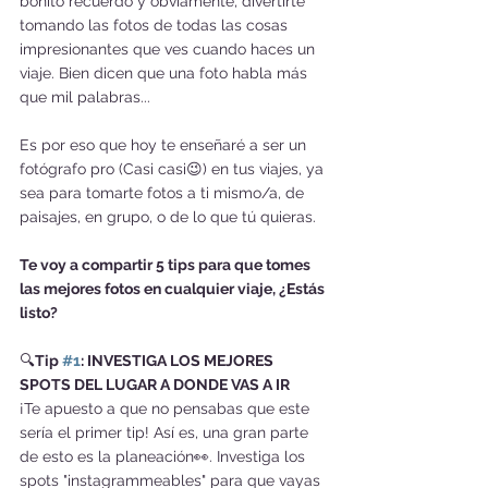
bonito recuerdo y obviamente, divertirte 
tomando las fotos de todas las cosas 
impresionantes que ves cuando haces un 
viaje. Bien dicen que una foto habla más 
que mil palabras...
Es por eso que hoy te enseñaré a ser un 
fotógrafo pro (Casi casi😉) en tus viajes, ya 
sea para tomarte fotos a ti mismo/a, de 
paisajes, en grupo, o de lo que tú quieras. 
Te voy a compartir 5 tips para que tomes 
las mejores fotos en cualquier viaje, ¿Estás 
listo?
🔍
Tip 
#1
: INVESTIGA LOS MEJORES 
SPOTS DEL LUGAR A DONDE VAS A IR
¡Te apuesto a que no pensabas que este 
sería el primer tip! Así es, una gran parte 
de esto es la planeación👀. Investiga los 
spots "instagrammeables" para que vayas 