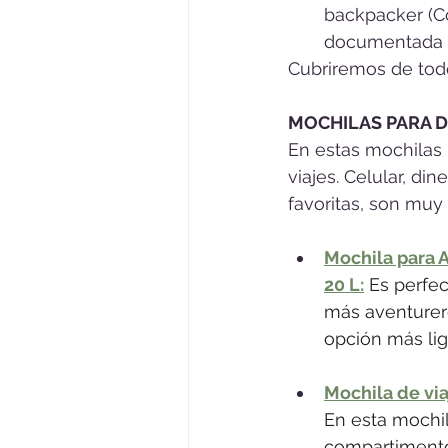
backpacker (C
documentada e
Cubriremos de todo
MOCHILAS PARA D
En estas mochilas 
viajes. Celular, din
favoritas, son muy
Mochila para 
20 L
:
 Es perfec
más aventurer
opción más li
Mochila de vi
En esta mochil
compartimento