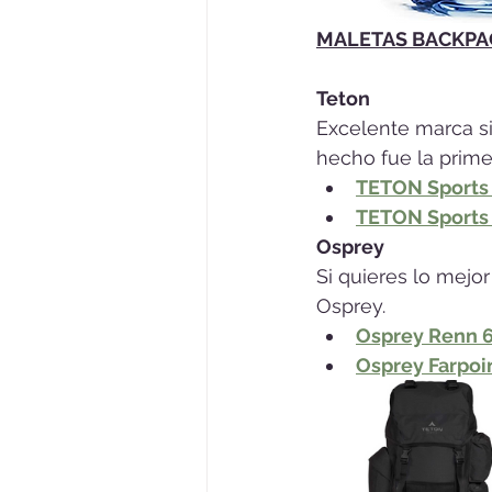
MALETAS BACKPA
Teton 
Excelente marca s
hecho fue la prim
TETON Sports 
TETON Sports 
Osprey
Si quieres lo mejo
Osprey.
Osprey Renn 65
Osprey Farpoi