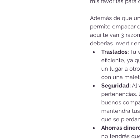
mis favoritas para 
Además de que un
permite empacar d
aquí te van 3 razon
deberías invertir e
Traslados:
 Tu 
eficiente, ya q
un lugar a otro
con una male
Seguridad: 
Al 
pertenencias.
buenos compar
mantendrá tus
que se pierdan
Ahorras dinero
no tendrás que