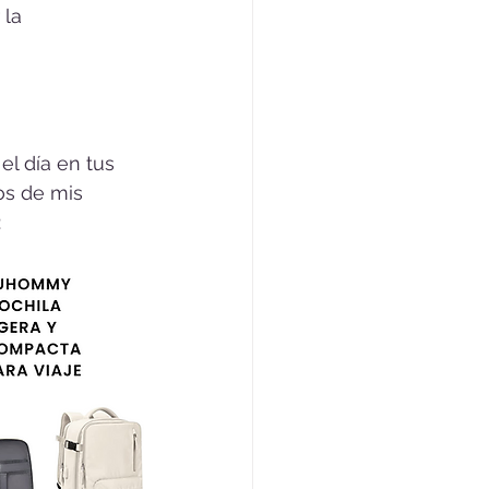
la 
l día en tus 
dos de mis 
: