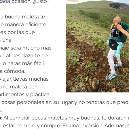
cada ocasión. ¿Listo?
a buena maleta te 
e manera eficiente, 
es por las que 
n una:
viaje será mucho más 
ue al desplazarte de 
 lo harás más fácil 
ta cómoda.
viajar, llevas muchas 
 Una maleta con 
timentos y práctica 
 cosas personales en su lugar y no tendrás que preo
.
: 
Al comprar pocas maletas muy buenas, te durarán
 estar compre y compre. Es una inversión. Además, si