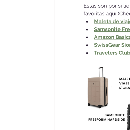
Estas son por si ti
favoritas aquí (Ché
Maleta de viaj
Samsonite Fre
Amazon Basics
SwissGear Sion
Travelers Club