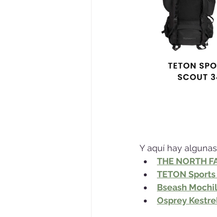
Y aquí hay alguna
THE NORTH FAC
TETON Sports 
Bseash Mochil
Osprey Kestre