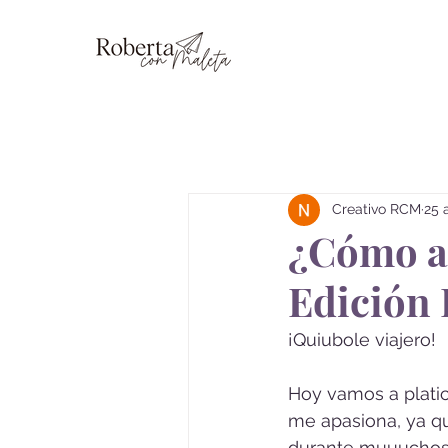
Blog
Creativo RCM
25 
¿Cómo ah
Edición
¡Quiubole viajero!
Hoy vamos a plati
me apasiona, ya q
durante muuuchos 