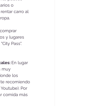
arios o 
entar carro al 
ropa. 
 comprar 
s y lugares 
City Pass". 
ales: 
En lugar 
s muy 
donde los 
 te recomiendo 
 Youtube). Por 
ar comida más 