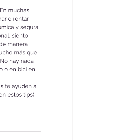
En muchas 
ar o rentar 
ómica y segura 
nal, siento 
de manera 
mucho más que 
 ¡No hay nada 
o en bici en 
s te ayuden a 
n estos tips). 