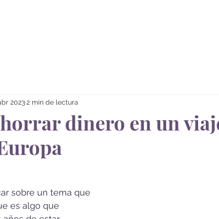
Sobre mi
Vivir Viajando
abr 2023
2 min de lectura
orrar dinero en un viaje
 Europa
car sobre un tema que 
ue es algo que 
años de estar 