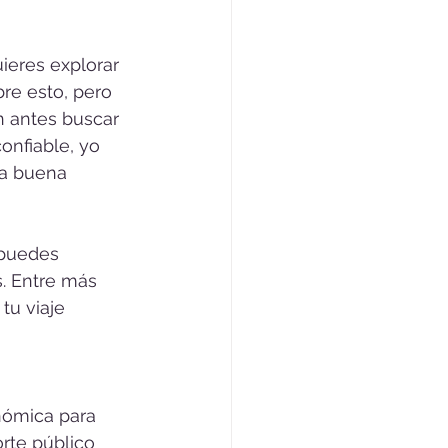
ieres explorar 
re esto, pero 
n antes buscar 
onfiable, yo 
ra buena 
 puedes 
. Entre más 
tu viaje 
nómica para 
rte público 