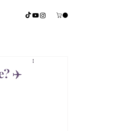
Presets
? ✈️