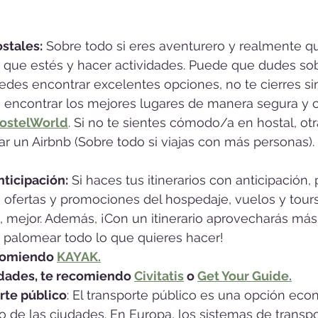
stales:
 Sobre todo si eres aventurero y realmente qu
a que estés y hacer actividades. Puede que dudes sob
edes encontrar excelentes opciones, no te cierres si
 encontrar los mejores lugares de manera segura y c
ostelWorld
. Si no te sientes cómodo/a en hostal, ot
ar un Airbnb (Sobre todo si viajas con más personas).
ticipación:
 Si haces tus itinerarios con anticipación,
 ofertas y promociones del hospedaje, vuelos y tours
, mejor. Además, ¡Con un itinerario aprovecharás más 
 palomear todo lo que quieres hacer!
comiendo 
K
AYAK.
idades, te recomiendo 
Civitatis
 o 
Get Your Guide
.
rte público
: El transporte público es una opción eco
 de las ciudades. En Europa, los sistemas de transpo