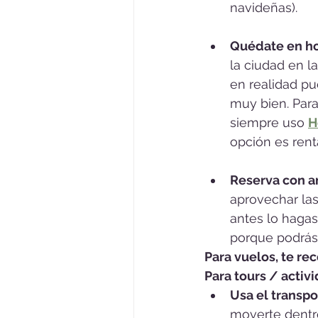
navideñas).
Quédate en ho
la ciudad en l
en realidad pu
muy bien. Para
siempre uso 
H
opción es rent
Reserva con an
aprovechar las
antes lo hagas
porque podrás
Para vuelos, te re
Para tours / activ
Usa el transpo
moverte dentro